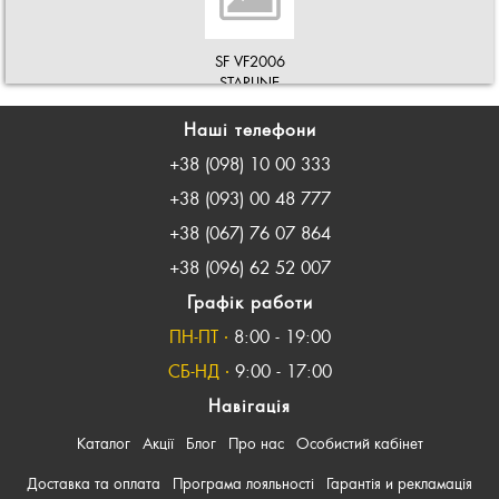
SF VF2006
STARLINE
Фільтр повітряний Caddy II 1.4 1.6i(AEE) Golf II Passat
B3
Наші телефони
164 грн.
+38 (098) 10 00 333
1 шт
На складі
+38 (093) 00 48 777
+38 (067) 76 07 864
КУПИТИ
144 грн.
+38 (096) 62 52 007
>5 шт
Графік работи
1 день
ПН-ПТ ∙
8:00 - 19:00
КУПИТИ
СБ-НД ∙
9:00 - 17:00
Навігація
Каталог
Акції
Блог
Про нас
Особистий кабінет
30576
Доставка та оплата
Програма лояльності
Гарантія и рекламація
Asam S.A