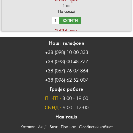
1 шт
На складі
КУПИТИ
2436 грн.
>5 шт
Наші телефони
1 день
+38 (098) 10 00 333
КУПИТИ
+38 (093) 00 48 777
Інші пропозиції
+38 (067) 76 07 864
+38 (096) 62 52 007
Графік работи
804527
ПН-ПТ ∙
8:00 - 19:00
VALEO
СБ-НД ∙
9:00 - 17:00
Вижимний підшипник гідравлічний Kangoo 1.5dCi 05-
2208 грн.
Навігація
1 шт
На складі
Каталог
Акції
Блог
Про нас
Особистий кабінет